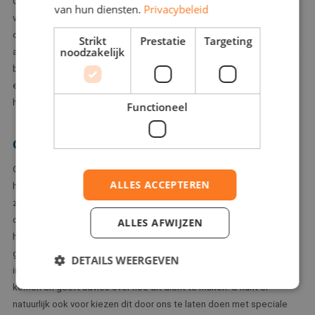
Ongedierte wordt vaak opgemerkt door de aanwezigheid van
van hun diensten.
Privacybeleid
vreemde geuren of geluiden. Het kan natuurlijk ook zo zijn dat u één
of meerdere beestjes gezien heeft. Ongedierte bestrijden begint
Strikt
Prestatie
Targeting
noodzakelijk
altijd met het vaststellen om welk probleem het precies gaat. Als dit
bekend is zal er door een specialist van Sento Plaagdierbeheersing
een passend en effectief behandelplan worden opgesteld om de
het ongedierte aan te pakken en uw probleem te verhelpen.
Functioneel
Ongedierte op het dak of in de muur?
Ongedierte komt een huis vaak binnen via de spouwmuur. Via die
ALLES ACCEPTEREN
holle ruimte tussen de buitenste en de binnenste muur kunnen zij
zich verplaatsen over de gehele oppervlakte van het huis en zo ook
op de zolder of onder het dak terecht komen. Mocht u geluiden
ALLES AFWIJZEN
horen boven het plafond kan het zijn dat er ongedierte binnen is
gekomen. Onze bestrijdingstechnicus kan door middel van een
DETAILS WEERGEVEN
inspectie onderzoeken waar ongedierte uw woning binnen kan
komen en geeft advies over hoe dit dicht te maken. U kunt er
natuurlijk ook voor kiezen dit door ons te laten doen met speciale