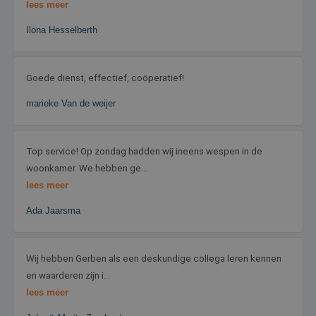
lees meer
Google Privacy Policy
Ilona Hesselberth
Goede dienst, effectief, coöperatief!
marieke Van de weijer
_GRECAPTCHA
5 maanden 4
Google LLC
weken
www.google.com
Top service! Op zondag hadden wij ineens wespen in de
woonkamer. We hebben ge...
lees meer
Ada Jaarsma
CookieScriptConsent
4 weken 2
CookieScript
dagen
www.sentoplaagdieren.nl
Wij hebben Gerben als een deskundige collega leren kennen
en waarderen zijn i...
lees meer