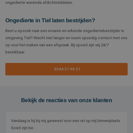
Strikt noodzakelijk
Prestatie
Targeting
ongedierte werende afdichtmiddelen.
Functioneel
Ongedierte in Tiel laten bestrijden?
Strikt noodzakelijke cookies maken de
kernfunctionaliteiten van de website mogelijk, zoals
gebruikersaanmelding en accountbeheer. De
Bent u opzoek naar een ervaren en erkende ongediertebestrijder in
website kan niet goed worden gebruikt zonder de
omgeving Tiel? Wacht niet langer en neem spoedig contact met ons
strikt noodzakelijke cookies.
op voor het maken van een afspraak. Bij spoed zijn wij 24/7
Naam
Aanbieder
/
Domein
Vervaldatum
bereikbaar.
PHPSESSID
Sessie
PHP.net
www.sentoplaagdieren.nl
0344 21 90 21
Bekijk de reacties van onze klanten
Vandaag is hij bij mij geweest voor een rat op mij binnenplaats.
Goed zijn be...