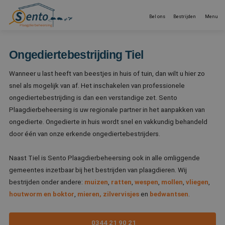
Bel ons
Bestrijden
Menu
Ongediertebestrijding Tiel
Wanneer u last heeft van beestjes in huis of tuin, dan wilt u hier zo
Welk ongedierte wilt u bestrijden?
snel als mogelijk van af. Het inschakelen van professionele
ongediertebestrijding is dan een verstandige zet. Sento
Voor bedrijven
Plaagdierbeheersing is uw regionale partner in het aanpakken van
ongedierte. Ongedierte in huis wordt snel en vakkundig behandeld
Werkgebieden
door één van onze erkende ongediertebestrijders.
Naast Tiel is Sento Plaagdierbeheersing ook in alle omliggende
Referenties
gemeentes inzetbaar bij het bestrijden van plaagdieren. Wij
bestrijden onder andere:
muizen
,
ratten
,
wespen
,
mollen
,
vliegen
,
Nieuws
houtworm en boktor
,
mieren,
zilvervisjes
en
bedwantsen
.
Over ons
0344 21 90 21
Zakelijke login