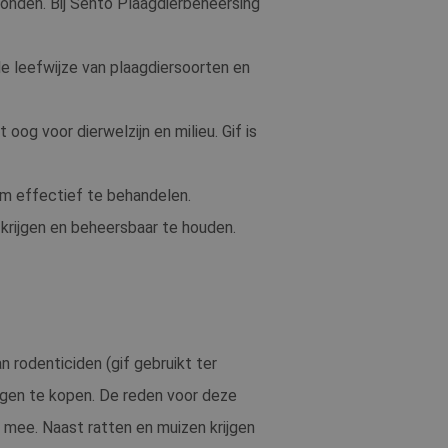
bonden. Bij Sento Plaagdierbeheersing
rt informatie uit
ver eventuele
e leefwijze van plaagdiersoorten en
at hij de
rt informatie uit
og voor dierwelzijn en milieu. Gif is
ver eventuele
at hij de
endom van Google)
em effectief te behandelen.
er cookies
krijgen en beheersbaar te houden.
 als een unieke
oten microsoft-
oniseert tussen
ebruikers kunnen
bruiken om het
ten.
 rodenticiden (gif gebruikt ter
y analytics
ingen te kopen. De reden voor deze
 sessie van de
aven te combineren
h mee. Naast ratten en muizen krijgen
n.