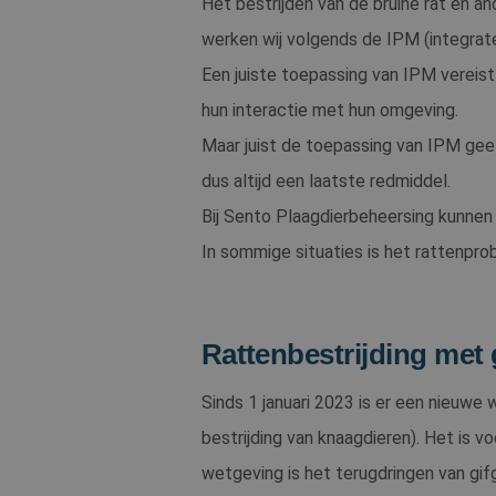
Het bestrijden van de bruine rat en a
Corp
.c.bi
werken wij volgends de IPM (integra
IDE
Goog
.doub
Een juiste toepassing van IPM vereist
hun interactie met hun omgeving.
_gcl_au
Goog
Maar juist de toepassing van IPM geeft
.sent
dus altijd een laatste redmiddel.
test_cookie
Goog
Bij Sento Plaagdierbeheersing kunnen
.doub
In sommige situaties is het rattenpro
MUID
Micr
Corp
.clar
Rattenbestrijding met 
MR
Micr
Corp
.c.cla
Sinds 1 januari 2023 is er een nieuwe 
_clsk
Micr
bestrijding van knaagdieren). Het is 
.sent
wetgeving is het terugdringen van gifg