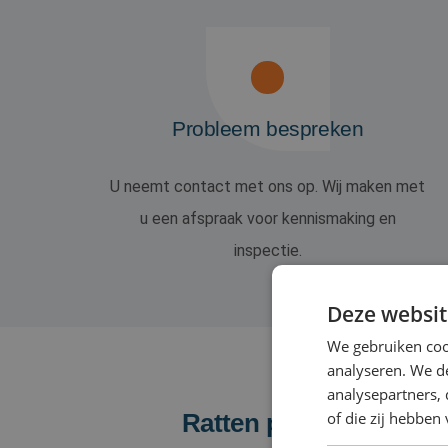
Probleem bespreken
U neemt contact met ons op. Wij maken met
u een afspraak voor kennismaking en
inspectie.
Deze websit
We gebruiken coo
analyseren. We de
analysepartners,
of die zij hebbe
Ratten plaag