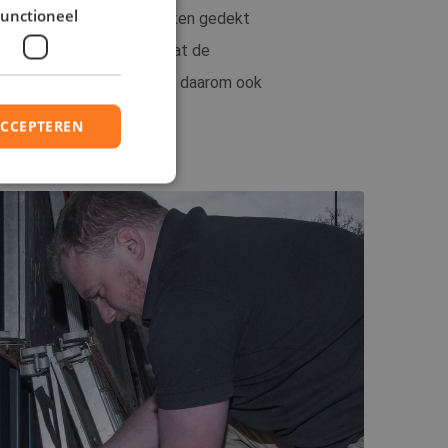
unctioneel
t kan elke vier tot zes weken gedekt
ten. Dit komt erop neer dat de
ding van een rattenplaag is daarom ook
s wat ze te doen staat.
ACCEPTEREN
elding en
 op basis van de
or algemene
riabelen van
et is normaal
erd nummer, hoe
 voor de site, maar
 van een ingelogde
na's.