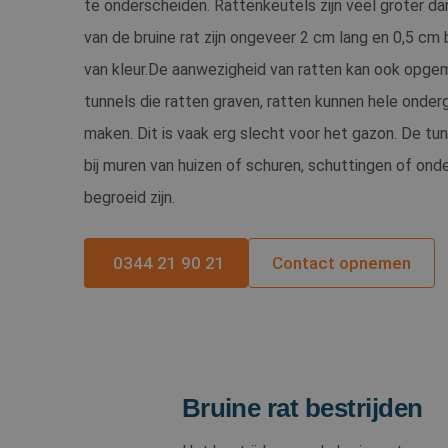
te onderscheiden. Rattenkeutels zijn veel groter da
_GRECAPTCHA
van de bruine rat zijn ongeveer 2 cm lang en 0,5 cm b
van kleur.De aanwezigheid van ratten kan ook opge
CookieScriptConse
tunnels die ratten graven, ratten kunnen hele onder
maken. Dit is vaak erg slecht voor het gazon. De tu
bij muren van huizen of schuren, schuttingen of onde
Naam
begroeid zijn.
Naam
Aanb
_ga
ANONCHK
Micr
Corp
0344 21 90 21
Contact opnemen
.c.cla
_clck
.sent
_ga_QVTBTGELJK
MUID
Micr
Corp
.bin
Bruine rat bestrijden
SRM_B
Micr