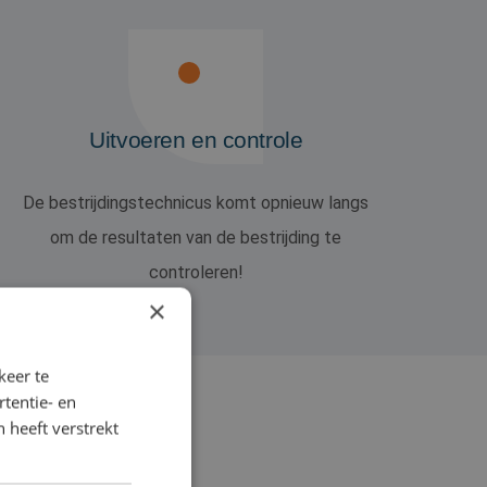
Uitvoeren en controle
De bestrijdingstechnicus komt opnieuw langs
om de resultaten van de bestrijding te
controleren!
×
keer te
tentie- en
 heeft verstrekt