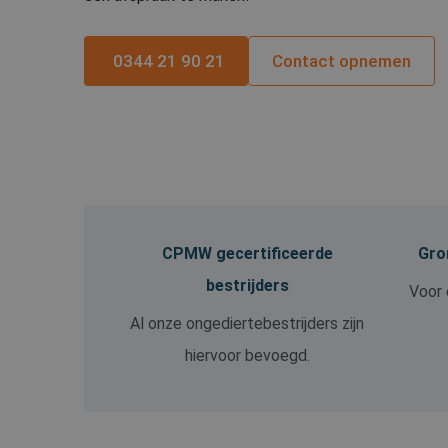
0344 21 90 21
Contact opnemen
CPMW gecertificeerde
Gron
bestrijders
Voor 
Al onze ongediertebestrijders zijn
hiervoor bevoegd.