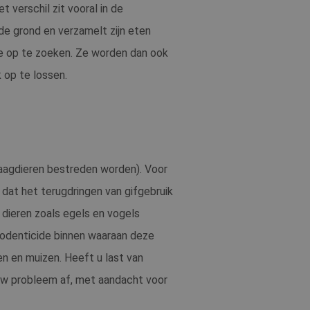
 verschil zit vooral in de
akelijke cookie
uitgevoerd met het
de grond en verzamelt zijn eten
Cookie-Script.com-
te op te zoeken. Ze worden dan ook
 bezoekers te
okie-Script.com is
op te lossen.
ersal Analytics -
gemeen gebruikte
ebruiker de website
naagdieren bestreden worden). Voor
 gebruikt om unieke
gebruiker mogelijk
urig gegenereerd
cht.
 dat het terugdringen van gifgebruik
enomen in elk
om bezoekers-,
s en betrokkenheid
or de
e dieren zoals egels en vogels
n
 rodenticide binnen waaraan deze
tics om de
 als een unieke
oten microsoft-
en en muizen. Heeft u last van
oniseert tussen
ebruikers kunnen
 uw probleem af, met aandacht voor
 voor de goede