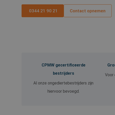
0344 21 90 21
Contact opnemen
CPMW gecertificeerde
Gron
bestrijders
Voor 
Al onze ongediertebestrijders zijn
hiervoor bevoegd.