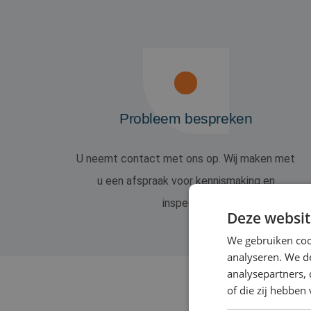
Probleem bespreken
U neemt contact met ons op. Wij maken met
u een afspraak voor kennismaking en
inspectie.
Deze websit
We gebruiken coo
analyseren. We de
analysepartners,
of die zij hebbe