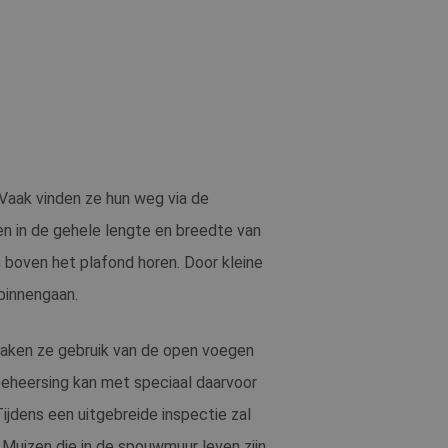
rt informatie uit
ver eventuele
at hij de
rt informatie uit
ver eventuele
at hij de
endom van Google)
 Vaak vinden ze hun weg via de
er cookies
en in de gehele lengte en breedte van
 als een unieke
oten microsoft-
 boven het plafond horen. Door kleine
oniseert tussen
ebruikers kunnen
binnengaan.
bruiken om het
ten.
maken ze gebruik van de open voegen
beheersing kan met speciaal daarvoor
y analytics
 sessie van de
ijdens een uitgebreide inspectie zal
aven te combineren
n.
 Muizen die in de spouwmuur leven zijn