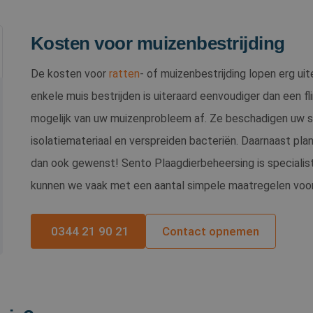
Kosten voor muizenbestrijding
De kosten voor
ratten
- of muizenbestrijding lopen erg ui
enkele muis bestrijden is uiteraard eenvoudiger dan een fl
mogelijk van uw muizenprobleem af. Ze beschadigen uw s
isolatiemateriaal en verspreiden bacteriën. Daarnaast pla
dan ook gewenst! Sento Plaagdierbeheersing is specialist 
kunnen we vaak met een aantal simpele maatregelen voork
0344 21 90 21
Contact opnemen