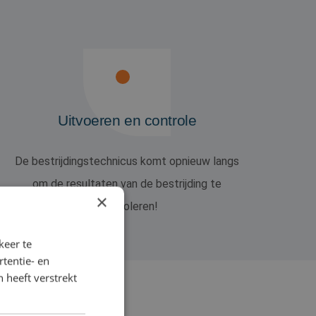
Uitvoeren en controle
De bestrijdingstechnicus komt opnieuw langs
om de resultaten van de bestrijding te
×
controleren!
keer te
tentie- en
 heeft verstrekt