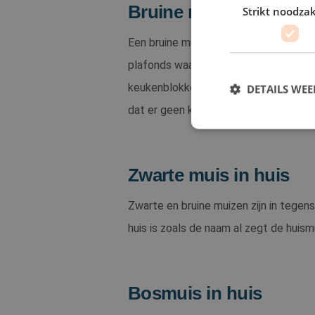
Bruine muis in huis
Strikt noodzak
Een bruine muis in huis is vaak een h
plafonds waardoor het soms klinkt al
keukenblokken. Ze maken hun nest vaak
DETAILS WE
dat er geen kruimels op de grond ligg
Zwarte muis in huis
Strikt noodzakelijke
accountbeheer. De we
Zwarte en bruine muizen zijn in tegen
Naam
huis is zoals de naam al zegt de huism
PHPSESSID
Bosmuis in huis