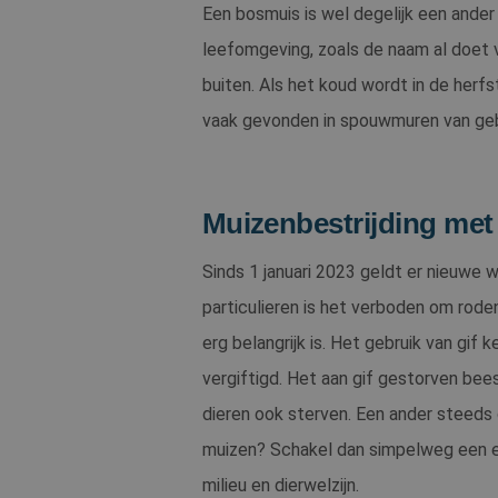
Een bosmuis is wel degelijk een ander 
_GRECAPTCHA
leefomgeving, zoals de naam al doet v
CookieScriptConse
buiten. Als het koud wordt in de herf
vaak gevonden in spouwmuren van geb
Naam
Muizenbestrijding met 
Naam
Aanb
_ga
ANONCHK
Micr
Sinds 1 januari 2023 geldt er nieuwe
Corp
.c.cla
particulieren is het verboden om rode
_clck
.sent
erg belangrijk is. Het gebruik van gif
vergiftigd. Het aan gif gestorven bee
_ga_QVTBTGELJK
MUID
Micr
Corp
dieren ook sterven. Een ander steeds 
.bin
muizen? Schakel dan simpelweg een erv
milieu en dierwelzijn.
SRM_B
Micr