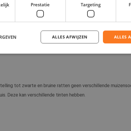
elijk
Prestatie
Targeting
F
uismuis. Dit is de meest voorkomende soort muis die in huizen aa
sof ze op het dak zitten. Plekken waar ze ook vaak voorkomen z
 van isolatiemateriaal die ze uit de spouwmuur trekken. Muizen
ERGEVEN
ALLES AFWIJZEN
ALLES 
en of open verpakkingen in de keuken staan. Een goede hygiëne i
Strikt noodzakelijk
Prestatie
Targeting
Functioneel
 cookies maken de kernfunctionaliteiten van de website mogelijk, zoals gebruikersaanm
bsite kan niet goed worden gebruikt zonder de strikt noodzakelijke cookies.
stelling tot zwarte en bruine ratten geen verschillende muizen
Aanbieder
/
Domein
Vervaldatum
Omschrijving
uis. Deze kan verschillende tinten hebben.
Sessie
Cookie gegenereerd door applicaties
PHP.net
PHP-taal. Dit is een identificator vo
www.sentoplaagdieren.nl
doeleinden die wordt gebruikt om va
gebruikerssessies te onderhouden. H
gesproken een willekeurig gegenere
het wordt gebruikt, kan specifiek zijn
een goed voorbeeld is het behouden
status voor een gebruiker tussen pagi