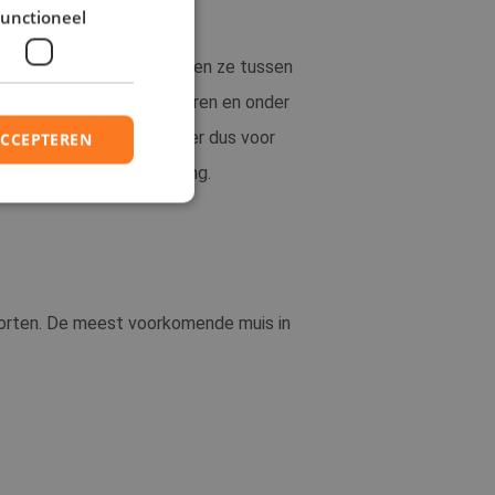
unctioneel
ngetroffen wordt. Vaak leven ze tussen
ijn kruipruimtes, spouwmuren en onder
 zoeken naar eten, zorg er dus voor
ACCEPTEREN
s dus ook van groot belang.
elding en
soorten. De meest voorkomende muis in
 op basis van de
or algemene
riabelen van
et is normaal
erd nummer, hoe
 voor de site, maar
 van een ingelogde
na's.