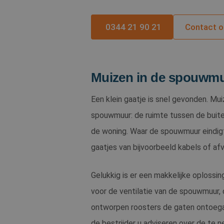
Corp
.c.bi
IDE
Goog
0344 21 90 21
Contact 
.doub
_gcl_au
Goog
.sent
Muizen in de spouwm
test_cookie
Goog
Een klein gaatje is snel gevonden. Mu
.doub
spouwmuur: de ruimte tussen de buite
MUID
Micr
de woning. Waar de spouwmuur eindigt
Corp
.clar
gaatjes van bijvoorbeeld kabels of af
MR
Micr
Corp
Gelukkig is er een makkelijke oploss
.c.cla
voor de ventilatie van de spouwmuur,
_clsk
Micr
.sent
ontworpen roosters de gaten ontoegank
de bestrijder u adviseren over de te 