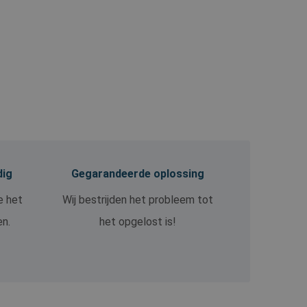
dig
Gegarandeerde oplossing
e het
Wij bestrijden het probleem tot
en.
het opgelost is!